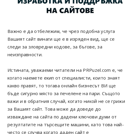
Важно е да отбележим, че чрез подобна услуга
Вашият сайт винаги ще е в изряден вид, ще се
следи за зловредни кодове, за бъгове, за
неизправности.
Истината, уважаеми читатели на PRPuzel.com е, че
когато наемете екип от специалисти, които знаят
какво правят, то тогава онлайн бизнесът ВИ ще
бъде сигурно място за печелене на пари. Същото
важи и в обратния случай, когато никой не се грижи
за Вашият сайт. Това може да доведе до
изваждане на сайта по дадени ключови думи от
резултатите на търсещите машини, като това най-
често се случва когато даден сайт е