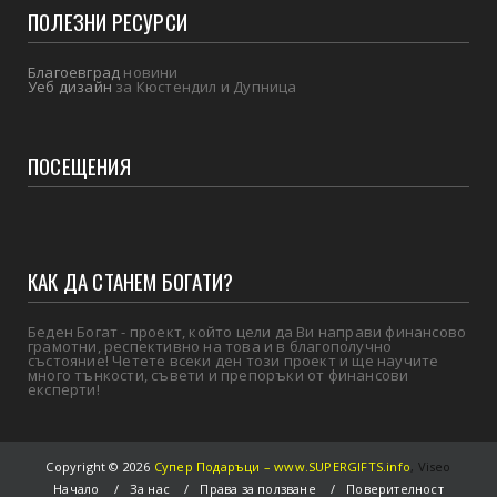
ПОЛЕЗНИ РЕСУРСИ
Благоевград
новини
Уеб дизайн
за Кюстендил и Дупница
ПОСЕЩЕНИЯ
КАК ДА СТАНЕМ БОГАТИ?
Беден Богат - проект, който цели да Ви направи финансово
грамотни, респективно на това и в благополучно
състояние! Четете всеки ден този проект и ще научите
много тънкости, съвети и препоръки от финансови
експерти!
Copyright ©
2026
Супер Подаръци – www.SUPERGIFTS.info
,
Viseo
Начало
За нас
Права за ползване
Поверителност