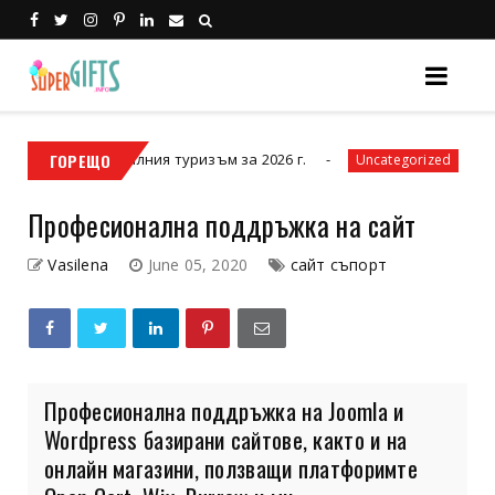
а на денталния туризъм за 2026 г.
ГОРЕЩО
Кой прот
Uncategorized
Професионална поддръжка на сайт
Vasilena
June 05, 2020
сайт съпорт
Професионална поддръжка на Joomla и
Wordpress базирани сайтове, както и на
онлайн магазини, ползващи платфоримте