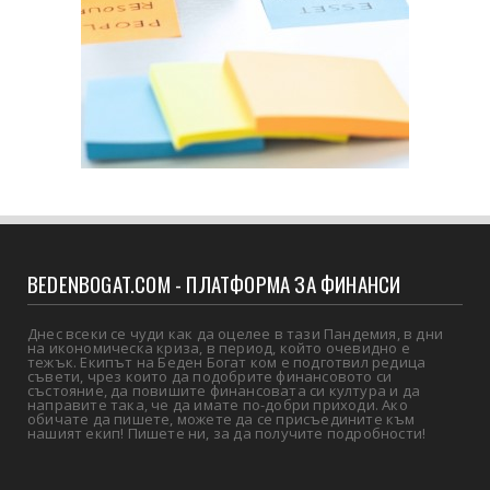
BEDENBOGAT.COM - ПЛАТФОРМА ЗА ФИНАНСИ
Днес всеки се чуди как да оцелее в тази Пандемия, в дни
на икономическа криза, в период, който очевидно е
тежък. Екипът на Беден Богат ком е подготвил редица
съвети, чрез които да подобрите финансовото си
състояние, да повишите финансовата си култура и да
направите така, че да имате по-добри приходи. Ако
обичате да пишете, можете да се присъедините към
нашият екип! Пишете ни, за да получите подробности!