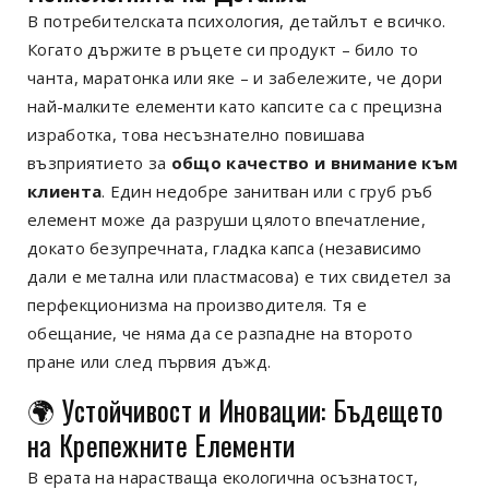
В потребителската психология, детайлът е всичко.
Когато държите в ръцете си продукт – било то
чанта, маратонка или яке – и забележите, че дори
най-малките елементи като капсите са с прецизна
изработка, това несъзнателно повишава
възприятието за
общо качество и внимание към
клиента
. Един недобре занитван или с груб ръб
елемент може да разруши цялото впечатление,
докато безупречната, гладка капса (независимо
дали е метална или пластмасова) е тих свидетел за
перфекционизма на производителя. Тя е
обещание, че няма да се разпадне на второто
пране или след първия дъжд.
🌍 Устойчивост и Иновации: Бъдещето
на Крепежните Елементи
В ерата на нарастваща екологична осъзнатост,