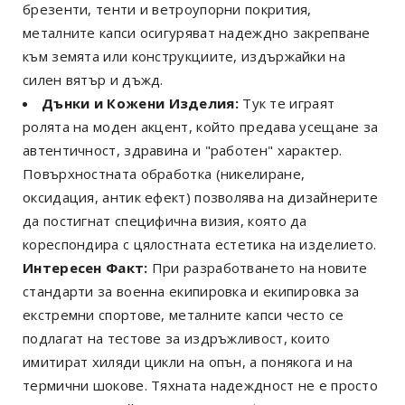
брезенти, тенти и ветроупорни покрития,
металните капси осигуряват надеждно закрепване
към земята или конструкциите, издържайки на
силен вятър и дъжд.
Дънки и Кожени Изделия:
Тук те играят
ролята на моден акцент, който предава усещане за
автентичност, здравина и "работен" характер.
Повърхностната обработка (никелиране,
оксидация, антик ефект) позволява на дизайнерите
да постигнат специфична визия, която да
кореспондира с цялостната естетика на изделието.
Интересен Факт:
При разработването на новите
стандарти за военна екипировка и екипировка за
екстремни спортове, металните капси често се
подлагат на тестове за издръжливост, които
имитират хиляди цикли на опън, а понякога и на
термични шокове. Тяхната надеждност не е просто