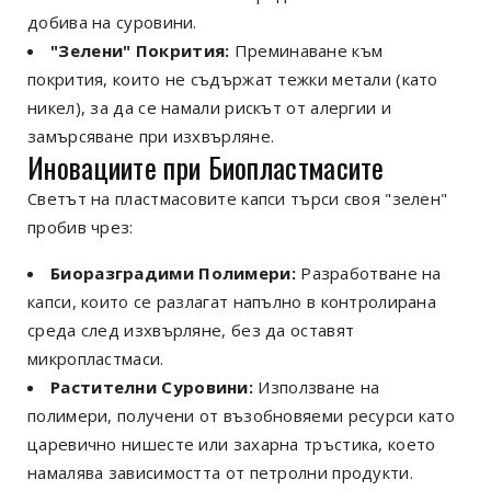
добива на суровини.
"Зелени" Покрития:
Преминаване към
покрития, които не съдържат тежки метали (като
никел), за да се намали рискът от алергии и
замърсяване при изхвърляне.
Иновациите при Биопластмасите
Светът на пластмасовите капси търси своя "зелен"
пробив чрез:
Биоразградими Полимери:
Разработване на
капси, които се разлагат напълно в контролирана
среда след изхвърляне, без да оставят
микропластмаси.
Растителни Суровини:
Използване на
полимери, получени от възобновяеми ресурси като
царевично нишесте или захарна тръстика, което
намалява зависимостта от петролни продукти.