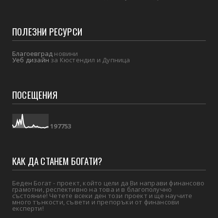
ПОЛЕЗНИ РЕСУРСИ
Благоевград
новини
Уеб дизайн
за Кюстендил и Дупница
ПОСЕЩЕНИЯ
1
9
7
7
5
3
КАК ДА СТАНЕМ БОГАТИ?
Беден Богат - проект, който цели да Ви направи финансово
грамотни, респективно на това и в благополучно
състояние! Четете всеки ден този проект и ще научите
много тънкости, съвети и препоръки от финансови
експерти!