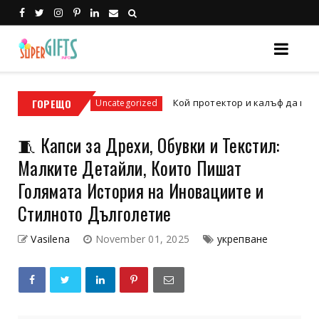
ГОРЕЩО
Кой протектор и калъф да изберем за iPhon
Uncategorized
🧵 Капси за Дрехи, Обувки и Текстил:
Малките Детайли, Които Пишат
Голямата История на Иновациите и
Стилното Дълголетие
Vasilena
November 01, 2025
укрепване