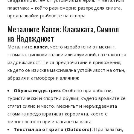
пластмаса – който равномерно разпределя силата,
предпазвайки ръбовете на отвора.
Металните Капси: Класиката, Символ
на Надеждност
Металните
капси
, често изработени от месинг,
стомана, цинкови сплави или алуминий, са еталон за
издръжливост. Те са предпочитани в приложения,
където се изисква максимална устойчивост на опън,
абразия и атмосферни влияния:
Обувна индустрия:
Особено при работни,
туристически и спортни обувки, където връзките се
стягат силно и често. Месингът и неръждаемата
стомана предотвратяват корозията, което е
жизненоважно при излагане на влага.
Текстил за открито (Outdoors):
При палатки,