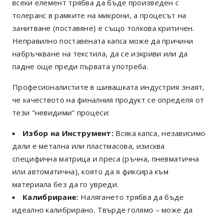
всеки елемент трябва да бъде произведен с
толеранс в рамките на микрони, а процесът на
занитване (поставяне) е също толкова критичен.
Неправилно поставената капса може да причини
набръчкване на текстила, да се изкриви или да
падне още преди първата употреба.
Професионалистите в шивашката индустрия знаят,
че качеството на финалния продукт се определя от
тези "невидими" процеси:
Избор на Инструмент:
Всяка капса, независимо
дали е метална или пластмасова, изисква
специфична матрица и преса (ръчна, пневматична
или автоматична), която да я фиксира към
материала без да го увреди.
Калибриране:
Налягането трябва да бъде
идеално калибрирано. Твърде голямо – може да