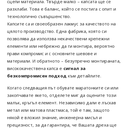
сцепи материала. Твърде малко – капсата ще се
разхлаби. Това е баланс, който се постига с опит и
технологично съвършенство.
Капсите са и своеобразен
лакмус
за качеството на
цялото производство. Една фабрика, която си
позволява да използва некачествени крепежни
елементи или небрежно да ги монтира, вероятно
прави компромис и с основните шевове и
материали. И обратното – безупречно монтираната,
висококачествена капса е
сигнал за
безкомпромисен подход
към детайлите.
Когато следващия път обувате маратонките си или
закопчавате якето, отделете миг да оцените този
малък, кръгъл елемент. Независимо дали е лъскав
метал или матова пластмаса, той е там, защото
някой е вложил знание, инженерна мисъл и
прецизност, за да гарантира, че Вашата дреха ще