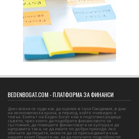
BEDENBOGAT.COM - ПЛАТФОРМА ЗА ФИНАНСИ
Днес всеки се чуди как да оцелее в тази Пандемия, в дни
на икономическа криза, в период, който очевидно е
тежък. Екипът на Беден Богат ком е подготвил редица
съвети, чрез които да подобрите финансовото си
състояние, да повишите финансовата си култура и да
направите така, че да имате по-добри приходи. Ако
обичате да пишете, можете да се присъедините към
нашият екип! Пишете ни, за да получите подробности!