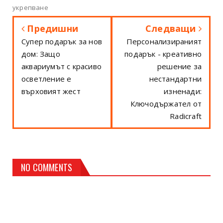
укрепване
Предишни
Следващи
Супер подарък за нов
Персонализираният
дом: Защо
подарък - креативно
аквариумът с красиво
решение за
осветление е
нестандартни
върховият жест
изненади:
Ключодържател от
Radicraft
NO COMMENTS