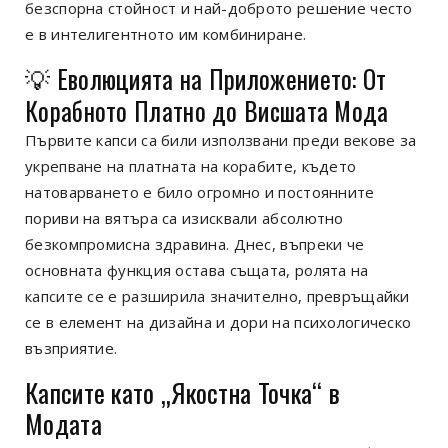
безспорна стойност и най-доброто решение често
е в интелигентното им комбиниране.
💡 Еволюцията на Приложението: От
Корабното Платно до Висшата Мода
Първите капси са били използвани преди векове за
укрепване на платната на корабите, където
натоварването е било огромно и постоянните
пориви на вятъра са изисквали абсолютно
безкомпромисна здравина. Днес, въпреки че
основната функция остава същата, ролята на
капсите се е разширила значително, превръщайки
се в елемент на дизайна и дори на психологическо
възприятие.
Капсите като „Якостна Точка“ в
Модата