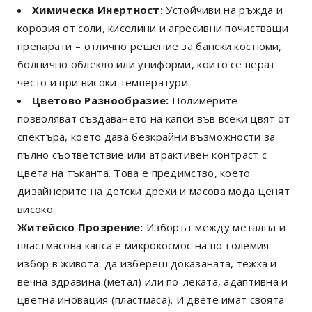
Химическа Инертност:
Устойчиви на ръжда и
корозия от соли, киселини и агресивни почистващи
препарати – отлично решение за бански костюми,
болнично облекло или униформи, които се перат
често и при високи температури.
Цветово Разнообразие:
Полимерите
позволяват създаването на капси във всеки цвят от
спектъра, което дава безкрайни възможности за
пълно съответствие или атрактивен контраст с
цвета на тъканта. Това е предимство, което
дизайнерите на детски дрехи и масова мода ценят
високо.
Житейско Прозрение:
Изборът между метална и
пластмасова капса е микрокосмос на по-големия
избор в живота: да избереш доказаната, тежка и
вечна здравина (метал) или по-леката, адаптивна и
цветна иновация (пластмаса). И двете имат своята