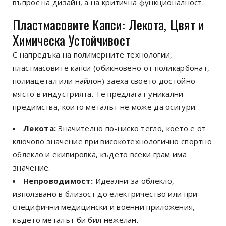
въпрос на дизайн, а на критична функционалност.
Пластмасовите Капси: Лекота, Цвят и
Химическа Устойчивост
С напредъка на полимерните технологии,
пластмасовите капси (обикновено от поликарбонат,
полиацетал или найлон) заеха своето достойно
място в индустрията. Те предлагат уникални
предимства, които металът не може да осигури:
Лекота:
Значително по-ниско тегло, което е от
ключово значение при високотехнологично спортно
облекло и екипировка, където всеки грам има
значение.
Непроводимост:
Идеални за облекло,
използвано в близост до електричество или при
специфични медицински и военни приложения,
където металът би бил нежелан.