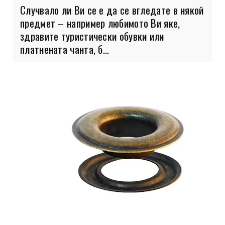
Случвало ли Ви се е да се вгледате в някой
предмет – например любимото Ви яке,
здравите туристически обувки или
платнената чанта, б...