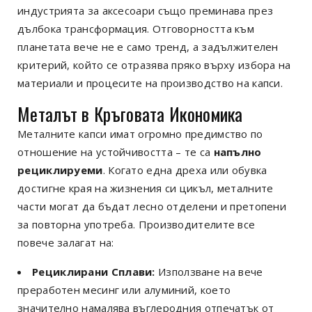
индустрията за аксесоари също преминава през
дълбока трансформация. Отговорността към
планетата вече не е само тренд, а задължителен
критерий, който се отразява пряко върху избора на
материали и процесите на производство на капси.
Металът в Кръговата Икономика
Металните капси имат огромно предимство по
отношение на устойчивостта – те са
напълно
рециклируеми
. Когато една дреха или обувка
достигне края на жизнения си цикъл, металните
части могат да бъдат лесно отделени и претопени
за повторна употреба. Производителите все
повече залагат на:
Рециклирани Сплави:
Използване на вече
преработен месинг или алуминий, което
значително намалява въглеродния отпечатък от