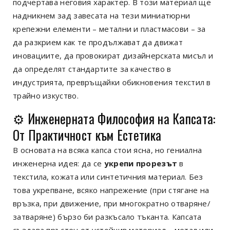
подчертава неговия характер. В този материал ще
надникнем зад завесата на тези миниатюрни
крепежни елементи – метални и пластмасови – за
да разкрием как те продължават да движат
иновациите, да провокират дизайнерската мисъл и
да определят стандартите за качество в
индустрията, превръщайки обикновения текстил в
трайно изкуство.
⚙️ Инженерната Философия на Капсата:
От Практичност към Естетика
В основата на всяка капса стои ясна, но гениална
инженерна идея: да се
укрепи прорезът
в
текстила, кожата или синтетичния материал. Без
това укрепване, всяко напрежение (при стягане на
връзка, при движение, при многократно отваряне/
затваряне) бързо би разкъсало тъканта. Капсата
създава пръстен от устойчив материал – метал или