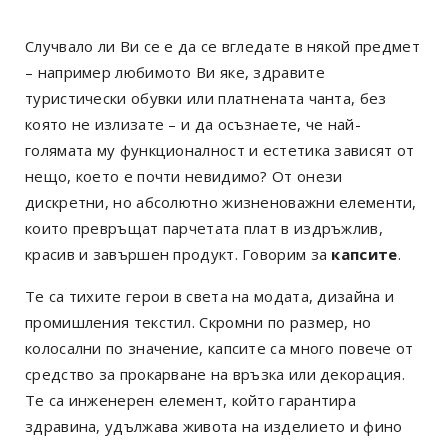
Случвало ли Ви се е да се вгледате в някой предмет
– например любимото Ви яке, здравите
туристически обувки или платнената чанта, без
която не излизате – и да осъзнаете, че най-
голямата му функционалност и естетика зависят от
нещо, което е почти невидимо? От онези
дискретни, но абсолютно жизненоважни елементи,
които превръщат парчетата плат в издръжлив,
красив и завършен продукт. Говорим за
капсите
.
Те са тихите герои в света на модата, дизайна и
промишления текстил. Скромни по размер, но
колосални по значение, капсите са много повече от
средство за прокарване на връзка или декорация.
Те са инженерен елемент, който гарантира
здравина, удължава живота на изделието и фино