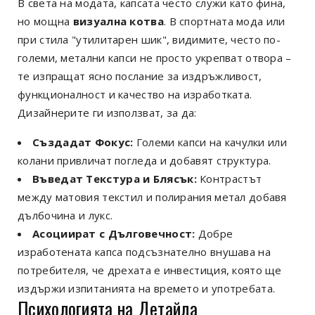
В света на модата, капсата често служи като фина,
но мощна
визуална котва
. В спортната мода или
при стила "утилитарен шик", видимите, често по-
големи, метални капси не просто укрепват отвора –
те изпращат ясно послание за издръжливост,
функционалност и качество на изработката.
Дизайнерите ги използват, за да:
Създадат Фокус:
Големи капси на качулки или
колани привличат погледа и добавят структура.
Въведат Текстура и Блясък:
Контрастът
между матовия текстил и полирания метал добавя
дълбочина и лукс.
Асоциират с Дълговечност:
Добре
изработената капса подсъзнателно внушава на
потребителя, че дрехата е инвестиция, която ще
издържи изпитанията на времето и употребата.
Психологията на Детайла