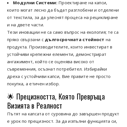
Модулни Системи:
Проектиране на капси,
които могат лесно да бъдат разглобени и отделени
от текстила, за да улеснят процеса на рециклиране
и на двете части.
Тези иновации не са само въпрос на екология; те са
пряко свързани с
дългосрочната стойност
на
продукта. Производителите, които инвестират в
устойчиви крепежни елементи, демонстрират
ангажимент, който се оценява високо от
съвременния, осъзнат потребител. Избирайки
дреха с устойчиви капси, Вие правите не просто
покупка, а етичен избор.
🌟 Прецизността, Която Превръща
Визията в Реалност
Пътят на капсата от суровина до завършен продукт
е урок по прецизност. За да изпълни функцията си,