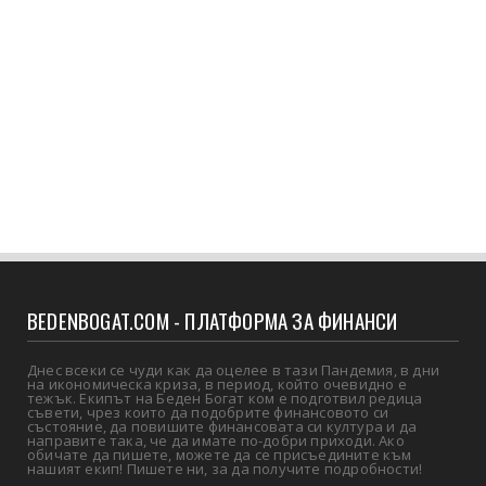
BEDENBOGAT.COM - ПЛАТФОРМА ЗА ФИНАНСИ
Днес всеки се чуди как да оцелее в тази Пандемия, в дни
на икономическа криза, в период, който очевидно е
тежък. Екипът на Беден Богат ком е подготвил редица
съвети, чрез които да подобрите финансовото си
състояние, да повишите финансовата си култура и да
направите така, че да имате по-добри приходи. Ако
обичате да пишете, можете да се присъедините към
нашият екип! Пишете ни, за да получите подробности!