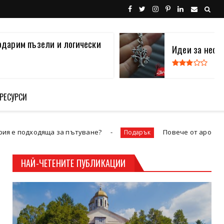
одарим пъзели и логически
Идеи за нест
 РЕСУРСИ
яща за пътуване?
Повече от аромат тамянът кат
Подарък
НАЙ-ЧЕТЕНИТЕ ПУБЛИКАЦИИ