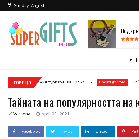
Sunday, August 9
Подарък
💸 
нталния туризъм за 2026 г.
ГОРЕЩО
Кой протектор и
Uncategorized
Тайната на популярността на 
Vasilena
April 09, 2021
Facebook
Twitter
Linkedin
Pint