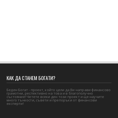
КАК ДА СТАНЕМ БОГАТИ?
Беден Богат - проект, който цели да Ви направи финансово
грамотни, респективно на това и в благополучно
състояние! Четете всеки ден този проект и ще научите
много тънкости, съвети и препоръки от финансови
експерти!