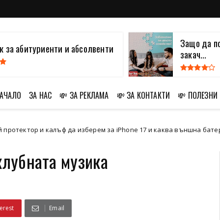
Защо да п
 за абитуриенти и абсолвенти
закач...
НАЧАЛО
ЗА НАС
💸 ЗА РЕКЛАМА
💸 ЗА КОНТАКТИ
💸 ПОЛЕЗНИ
 калъф да изберем за iPhone 17 и каква външна батерия е подход
клубната музика
erest
Email