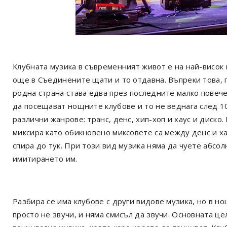
Клубната музика в съвременният живот е на най-висок 
още в Съединените щати и то отдавна. Въпреки това, 
родна страна става едва през последните малко повече
да посещават нощните клубове и то не веднага след 1
различни жанрове: транс, денс, хип-хоп и хаус и диско
миксира като обикновено миксовете са между денс и ха
спира до тук. При този вид музика няма да чуете абсо
имитирането им.
Разбира се има клубове с други видове музика, но в но
просто не звучи, и няма смисъл да звучи. Основната це