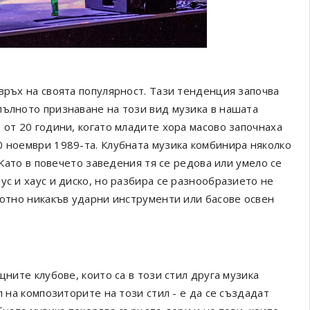
връх на своята популярност. Тази тенденция започва
пълното признаване на този вид музика в нашата
 от 20 години, когато младите хора масово започнаха
0 ноември 1989-та. Клубната музика комбинира няколко
. Като в повечето заведения тя се редова или умело се
ус и хаус и диско, но разбира се разнообразието не
лютно никакъв ударни инструменти или басове освен
щните клубове, които са в този стил друга музика
л на композиторите на този стил - е да се създадат