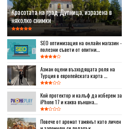
Красотата на град Дупница, изразена в
няколко снимки
SEO оптимизация на онлайн магазин -
полезни съвети от опитни...
Азман оцени възходящата роля на
Турция в европейската карта ...
Кой протектор и калъф да изберем за
iPhone 17 и каква външна...
Повече от аромат тамянът като личен
и запомнящ се подарък