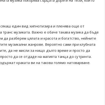
бната музика покорява сърцата дори и на тези, които
и сякаш един вид хипнотизира и пленява още от
а транс музиката. Важно е обаче такава музика да бъде
м да разберем цялата и красота и богатство, нейните
угите музикални жанрове. Вероятно сами при клубната
ите, да не мисли за нищо дълго време и просто да
 просто да се отдаде на магията танца до сутринта.
здържат краката ви на такова голямо натоварване.