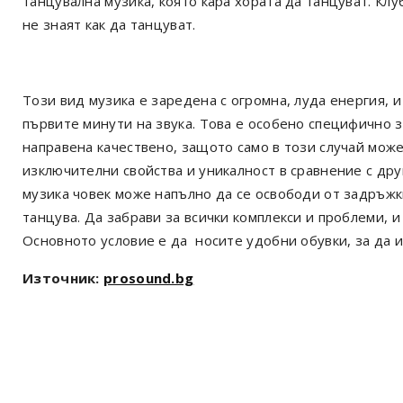
танцувална музика, която кара хората да танцуват. Клу
не знаят как да танцуват.
Този вид музика е заредена с огромна, луда енергия, 
първите минути на звука. Това е особено специфично з
направена качествено, защото само в този случай може
изключителни свойства и уникалност в сравнение с др
музика човек може напълно да се освободи от задръжк
танцува. Да забрави за всички комплекси и проблеми, и
Основното условие е да носите удобни обувки, за да и
Източник:
prosound.bg