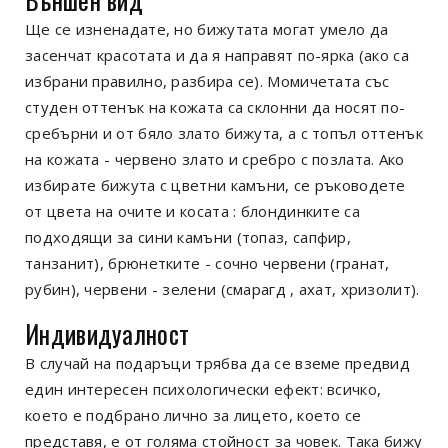
Ще се изненадате, но бижутата могат умело да
засенчат красотата и да я направят по-ярка (ако са
избрани правилно, разбира се). Момичетата със
студен оттенък на кожата са склонни да носят по-
сребърни и от бяло злато бижута, а с топъл оттенък
на кожата - червено злато и сребро с позлата. Ако
избирате бижута с цветни камъни, се ръководете
от цвета на очите и косата : блондинките са
подходящи за сини камъни (топаз, сапфир,
танзанит), брюнетките - сочно червени (гранат,
рубин), червени - зелени (смарагд , ахат, хризолит).
Индивидуалност
В случай на подаръци трябва да се вземе предвид
един интересен психологически ефект: всичко,
което е подбрано лично за лицето, което се
представя, е от голяма стойност за човек. Така бижу