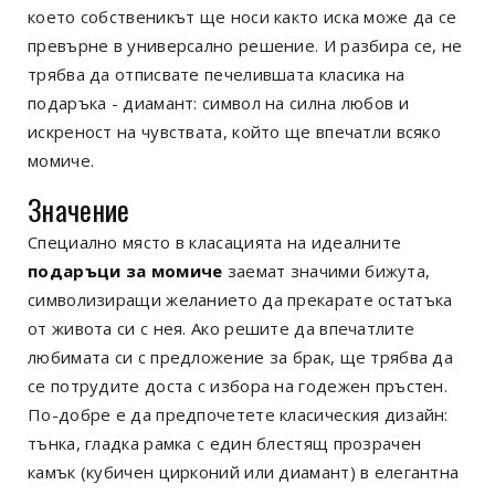
което собственикът ще носи както иска може да се
превърне в универсално решение. И разбира се, не
трябва да отписвате печелившата класика на
подаръка - диамант: символ на силна любов и
искреност на чувствата, който ще впечатли всяко
момиче.
Значение
Специално място в класацията на идеалните
подаръци за момиче
заемат значими бижута,
символизиращи желанието да прекарате остатъка
от живота си с нея. Ако решите да впечатлите
любимата си с предложение за брак, ще трябва да
се потрудите доста с избора на годежен пръстен.
По-добре е да предпочетете класическия дизайн:
тънка, гладка рамка с един блестящ прозрачен
камък (кубичен цирконий или диамант) в елегантна