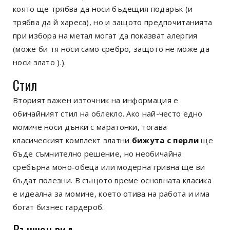
която ще трябва да носи бъдещия подарък (и
трябва да й хареса), но и защото предпочитанията
при избора на метал могат да показват алергия
(може би тя носи само сребро, защото не може да
носи злато ).).
Стил
Вторият важен източник на информация е
обичайният стил на облекло. Ако най-често едно
момиче носи дънки с маратонки, тогава
класическият комплект златни
бижута с перли
ще
бъде съмнително решение, но необичайна
сребърна моно-обеца или модерна гривна ще ви
бъдат полезни. В същото време основната класика
е идеална за момиче, което отива на работа и има
богат бизнес гардероб.
Външен вид