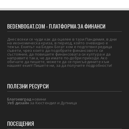
BEDENBOGAT.COM - ПЛАТФОРМА ЗА ФИНАНСИ
Днес всеки се чуди как да оцелее в тази Пандемия, в дни
на икономическа криза, в период, който очевидно е
тежък. Екипът на Беден Богат ком е подготвил редица
съвети, чрез които да подобрите финансовото си
състояние, да повишите финансовата си култура и да
направите така, че да имате по-добри приходи. Ако
обичате да пишете, можете да се присъедините към
нашият екип! Пишете ни, за да получите подробности!
ПОЛЕЗНИ РЕСУРСИ
Благоевград
новини
Уеб дизайн
за Кюстендил и Дупница
ПОСЕЩЕНИЯ