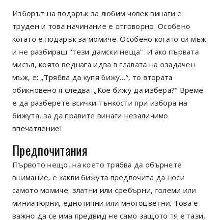
Изборът на подарък за любим човек винаги е
труден и това начинание е отговорно. Особено
когато е подарък за момиче. Особено когато си мъж
и не разбираш "тези дамски неща". И ако първата
мисъл, която веднага идва в главата на озадачен
мъж, е: „Трябва да купя бижу…“, то втората
обикновено я следва: „Кое бижу да избера?“ Време
е да разберете всички тънкости при избора на
бижута, за да правите винаги незаличимо
впечатление!
Предпочитания
Първото нещо, на което трябва да обърнете
внимание, е какви бижута предпочита да носи
самото момиче: златни или сребърни, големи или
миниатюрни, еднотипни или многоцветни. Това е
важно да се има предвид не само защото тя е тази,