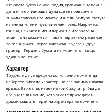
с първата буква на име, зодия, гравиране на важна
дата или мотивираща дума ще се превърне в
значим талисман за момиче и ще ви осигури статута
на внимателен и чувствителен човек. Например,
гривна, на която в мини вариант е изобразена
зодията на момичето - това е перфектно решение
за специфичен, персонализиран подарък. Друг
пример - Гердан с буквата на момичето - също
удачно решение.
Характер
Трудно е да се прецени колко точно можете да
изберете бижу по характер, но все пак има някаква
връзка. Ето малък намек на кои бижута трябва да
обърнете внимание, като знаете природата и
доминиращите черти на характера на момичето:
Темпераментна и артистична дама - ефектен