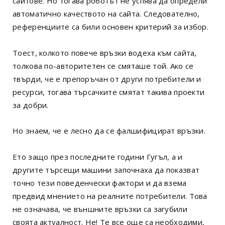
сайтове. Но тогава роботът не успява да определи
автоматично качеството на сайта. Следователно,
референциите са били основен критерий за избор.
Тоест, колкото повече връзки водеха към сайта,
толкова по-авторитетен се смяташе той. Ако се
твърди, че е препоръчан от други потребители и
ресурси, тогава търсачките смятат такива проекти
за добри.
Но знаем, че е лесно да се фалшифицират връзки.
Ето защо през последните години Гугъл, а и
другите търсещи машини започнаха да показват
точно тези поведенчески фактори и да взема
предвид мнението на реалните потребители. Това
не означава, че външните връзки са загубили
своята актуалност. Не! Те все още са необходими,