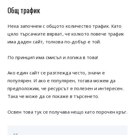
Общ трафик
Нека започнем с общото количество трафик. Като
цяло търсачките вярват, че колкото повече трафик
има даден сайт, толкова по-добър е той.
По принцип има смисъл и логика в това!
Ако един сайт се разглежда често, значи е
популярен. И ако е популярен, тогава можем да
предположим, че ресурсът е полезен и интересен.
Така че може да се покаже в търсенето.
Освен това тук се получава нещо като порочен кръг.