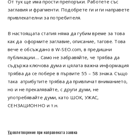
От тук ще има прости препоръки. Работете със
заглавия и фрагменти. Подобрете ги и ги направете
привлекателни за потребителя.
В настоящата статия няма да губим време за това
как да оформите заглавие, описание, тагове. Това
вече е обсъждано в W-SEO.com, в предишни
публикации…. Само не забравяйте, че трябва да
съдържа ключова дума и цялата важна информация
трябва да се побере в първите 55 – 58 знака. Също
така атрибутите трябва да привличат вниманието,
но и не прекалявайте, с други думи, не
употребявайте думи, като ШОК, УЖАС,
СЕНЗАЦИОННО и т.н.
Удовлетворение при направената заявка