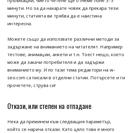
публикации, чието четене ще отнеме поне 3-5
минути. Но за да накарате човек да прекара тези
минути, статията ви трябва да е наистина
интересна.
Можете също да използвате различни методи за
задържане на вниманието на читателят. Например
тестове, анимации, анкети и т.н. Тоест нещо, което
може да закачи потребителя и да задържи
вниманието му. И по тази тема редактори на w-
seo.com са писали в отделни статии. Потърсете и ги
прочетете, струва си!
Откази, или степен на отпадане
Нека да преминем към следващия параметър,
който се нарича откази. Като цяло това е много