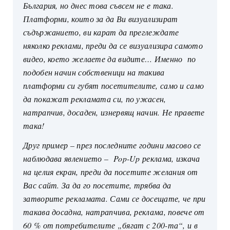
България, но днес това съвсем не е така.
Платформи, които за да Ви визуализират
съдържанието, ви карат да преглеждате
няколко реклами, преди да се визуализира самото
видео, което желаете да видите… Именно по
подобен начин собственици на такива
платформи си губят посетителите, само и само
да покажат рекламата си, по ужасен,
натрапчив, досаден, изнервящ начин. Не правете
така!
Друг пример – през последните години масово се
наблюдава явлението – Pop-Up реклама, изкача
на целия екран, преди да посетите желания от
Вас сайт. За да го посетите, трябва да
затворите рекламата. Сами се досещате, че при
такава досадна, натрапчива, реклама, повече от
60 % от потребителите „бягат с 200-та“, и в