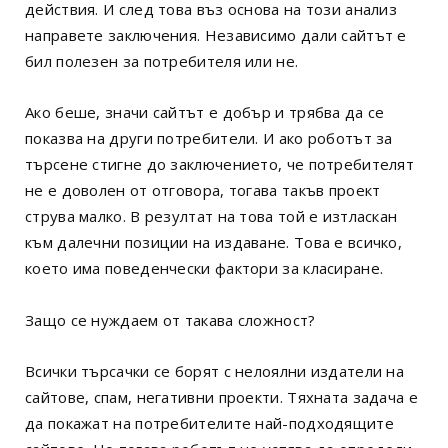
действия. И след това въз основа на този анализ
направете заключения. Независимо дали сайтът е
бил полезен за потребителя или не.
Ако беше, значи сайтът е добър и трябва да се
показва на други потребители. И ако роботът за
търсене стигне до заключението, че потребителят
не е доволен от отговора, тогава такъв проект
струва малко. В резултат на това той е изтласкан
към далечни позиции на издаване. Това е всичко,
което има поведенчески фактори за класиране.
Защо се нуждаем от такава сложност?
Всички търсачки се борят с нелоялни издатели на
сайтове, спам, негативни проекти. Тяхната задача е
да покажат на потребителите най-подходящите