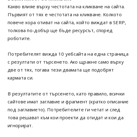
Какво влияе върху честотата на кликване на сайта.
Първият от тях е честотата на кликване. Колкото
повече хора отиват на сайта, който виждат в SERP,
толкова по-добър ще бъде ресурсът, според
роботите.
Потребителят вижда 10 уебсайта на една страница
с резултати от търсенето. Ако щракне само върху
две от тях, тогава тези двамата ще подобрят
кармата си.
В резултатите от търсенето, като правило, всички
сайтове имат заглавие и фрагмент (кратко описание
под заглавието). Потребителите ги четат и след
това решават към кои проекти да отидат и кои да
игнорират.