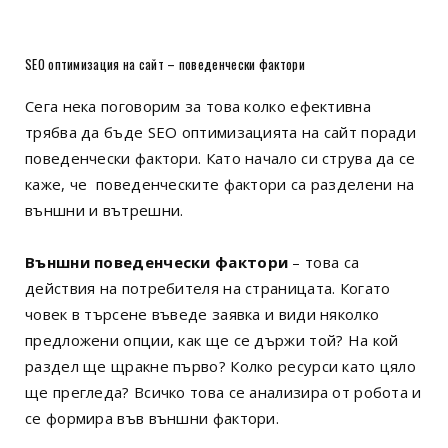
SEO оптимизация на сайт – поведенчески фактори
Сега нека поговорим за това колко ефективна
трябва да бъде SEO оптимизацията на сайт поради
поведенчески фактори. Като начало си струва да се
каже, че поведенческите фактори са разделени на
външни и вътрешни.
Външни поведенчески фактори
– това са
действия на потребителя на страницата. Когато
човек в търсене въведе заявка и види няколко
предложени опции, как ще се държи той? На кой
раздел ще щракне първо? Колко ресурси като цяло
ще прегледа? Всичко това се анализира от робота и
се формира във външни фактори.