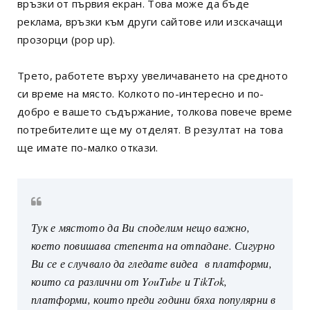
връзки от първия екран. Това може да бъде
реклама, връзки към други сайтове или изскачащи
прозорци (pop up).
Трето, работете върху увеличаването на средното
си време на място. Колкото по-интересно и по-
добро е вашето съдържание, толкова повече време
потребителите ще му отделят. В резултат на това
ще имате по-малко откази.
Тук е мястото да Ви споделим нещо важно,
което повишава степента на отпадане. Сигурно
Ви се е случвало да гледате видеа в платформи,
които са различни от YouTube и TikTok,
платформи, които преди години бяха популярни в