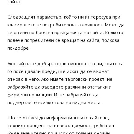
сайта
Следващият параметър, който ни интересува при
класирането, е потребителската лоялност. Може да
се оцени по броя на връщанията на сайта. Колкото
повече потребители се връщат на сайта, толкова
по-добре.
Ако сайтът е добър, тогава много от тези, които са
го посещавали преди, ще искат да се върнат
отново в него. Ако имате търговски проект, не
забравяйте да въведете различни отстъпки и
фирмени промоции. И не забравяйте да
подчертаете всичко това на видни места.
Що се отнася до информационните сайтове,
техният процент на възвръщаемост трябва да
бъде значително по-висок от този на онлайн