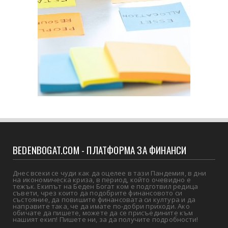
BEDENBOGAT.COM - ПЛАТФОРМА ЗА ФИНАНСИ
Днес всеки се чуди как да оцелее в тази Пандемия, в дни
на икономическа криза, в период, който очевидно е
тежък. Екипът на Беден Богат ком е подготвил редица
съвети, чрез които да подобрите финансовото си
състояние, да повишите финансовата си култура и да
направите така, че да имате по-добри приходи. Ако
обичате да пишете, можете да се присъедините към
нашият екип! Пишете ни, за да получите подробности!