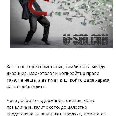
Както по-горе споменахме, симбиозата между
дизайнер, маркетолог и копирайтър прави
така, че нещата да имат вид, който да се хареса
на потребителите.
Чрез доброто съдържание, с визия, която
привлича и „гали“ окото, до цялостно
представяне на завършен продукт, можете да