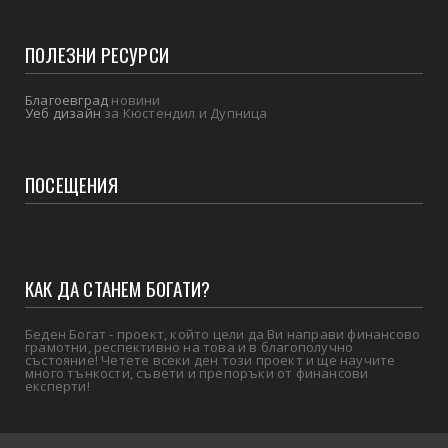
ПОЛЕЗНИ РЕСУРСИ
Благоевград
новини
Уеб дизайн
за Кюстендил и Дупница
ПОСЕЩЕНИЯ
КАК ДА СТАНЕМ БОГАТИ?
Беден Богат - проект, който цели да Ви направи финансово
грамотни, респективно на това и в благополучно
състояние! Четете всеки ден този проект и ще научите
много тънкости, съвети и препоръки от финансови
експерти!