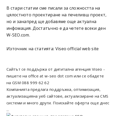
В стари статии сме писали за сложността на
цялостното проектиране на печеливш проект,
но и занапред ще добавяме още актуална
инфомация. Достатъчно е да четете всеки ден
W-SEO.com.
Източник на статията:
Viseo official web site
Сайтът се поддържа от дигитална агенция Viseo -
пишете на office at w-seo dot com или се обадете
на GSM 088 999 62 62
Компанията предлага поддръжка, оптимизация,
актуализацияна уеб сайтове, актуализиране на CMS
системи и много други. Поискайте оферта още днес
...