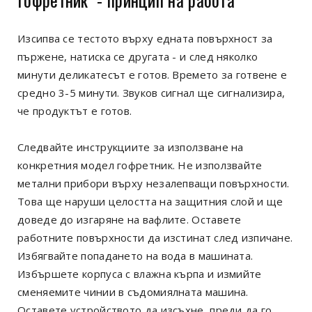
Изсипва се тестото върху едната повърхност за
пържене, натиска се другата - и след няколко
минути деликатесът е готов. Времето за готвене е
средно 3-5 минути. Звуков сигнал ще сигнализира,
че продуктът е готов.
Следвайте инструкциите за използване на
конкретния модел гофретник. Не използвайте
метални прибори върху незалепващи повърхности.
Това ще наруши целостта на защитния слой и ще
доведе до изгаряне на вафлите. Оставете
работните повърхности да изстинат след изпичане.
Избягвайте попадането на вода в машината.
Избършете корпуса с влажна кърпа и измийте
сменяемите чинии в съдомиялната машина.
Оставете устройството да изсъхне, преди да го