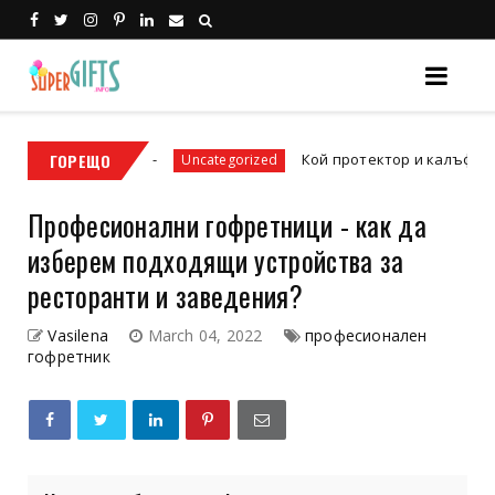
026 г.
ГОРЕЩО
Кой протектор и калъф да изберем за
Uncategorized
Професионални гофретници - как да
изберем подходящи устройства за
ресторанти и заведения?
Vasilena
March 04, 2022
професионален
гофретник