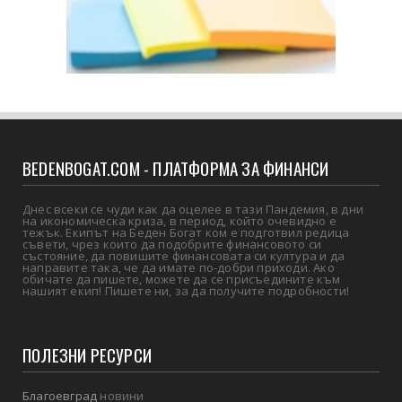
BEDENBOGAT.COM - ПЛАТФОРМА ЗА ФИНАНСИ
Днес всеки се чуди как да оцелее в тази Пандемия, в дни
на икономическа криза, в период, който очевидно е
тежък. Екипът на Беден Богат ком е подготвил редица
съвети, чрез които да подобрите финансовото си
състояние, да повишите финансовата си култура и да
направите така, че да имате по-добри приходи. Ако
обичате да пишете, можете да се присъедините към
нашият екип! Пишете ни, за да получите подробности!
ПОЛЕЗНИ РЕСУРСИ
Благоевград
новини