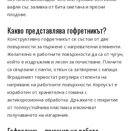
вафли със заливка от бита сметана и пресни
плодове.
Какво представлява гофретникът?
Конструктивно гофретникът се състои от две
повърхности за пържене с нагревателни елементи.
Желателно е работните повърхности да са от чугун,
който е издръжлив и лесен за почистване. Плочите
са свързани с панти, отвън са затворени с капаци.
Вграденият термостат регулира степента на
нагряване на работните повърхности. Корпусът е
изработен от хранителна стомана с
антикорозионна обработка. Дръжките с покритие
от топлоустойчива пластмаса изключват
получаването на изгаряния.
Гофретник - принцип на работа