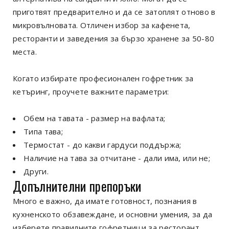
приготвят предварително и да се затоплят отново в
микровълновата. Отличен избор за кафенета,
ресторанти и заведения за бързо хранене за 50-80
места.
Когато избирате професионален гофретник за
кетъринг, проучете важните параметри:
Обем на тавата - размер на вафлата;
Типа тава;
Термостат - до какви гардуси поддържа;
Наличие на тава за отчитане - дали има, или не;
Други.
Допълнителни препоръки
Много е важно, да имате готовност, познания в
кухненското обзавеждане, и основни умения, за да
изберете правилните гофретници за ресторант,