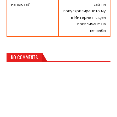
на плота?
сайт и
популяризирането му
в Интернет, с цел
привличане на
печалби
NO COMMENTS