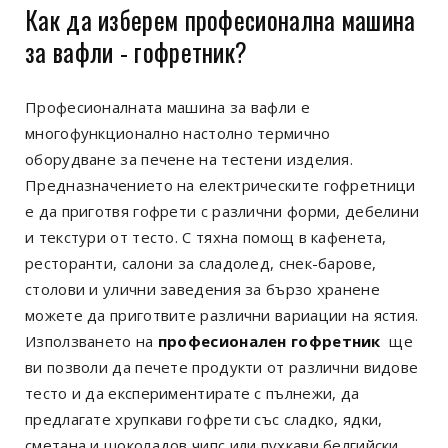
Как да изберем професионална машина
за вафли - гофретник?
Професионалната машина за вафли е
многофункционално настолно термично
оборудване за печене на тестени изделия.
Предназначението на електрическите гофретници
е да приготвя гофрети с различни форми, дебелини
и текстури от тесто. С тяхна помощ в кафенета,
ресторанти, салони за сладолед, снек-барове,
столови и улични заведения за бързо хранене
можете да приготвите различни вариации на ястия.
Използването на
професионален гофретник
ще
ви позволи да печете продукти от различни видове
тесто и да експериментирате с пълнежи, да
предлагате хрупкави гофрети със сладко, ядки,
сметана и шоколадов чипс или пухкави белгийски