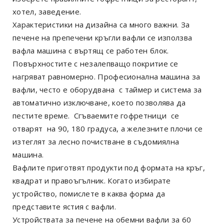
хотел, заведение.
Характеристики на дизайна са много важни. За
печене на препечени кръгли вафли се използва
вафла машина с въртящ се работен блок.
Повърхностите с незалепващо покритие се
нагряват равномерно. Професионална машина за
вафли, често е оборудвана с таймер и система за
автоматично изключване, което позволява да
пестите време. Сгъваемите гофретници се
отварят на 90, 180 градуса, а железните плочи се
изтеглят за лесно почистване в съдомиялна
машина.
Вафлите приготвят продукти под формата на кръг,
квадрат и правоъгълник. Когато избирате
устройство, помислете в каква форма да
представите ястия с вафли.
Устройствата за печене на обемни вафли за 60