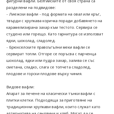
фигурни вафли. Белгийските от своя страна са
разделени на подвидове:
- Лиежски вафли - под формата на овал или кръг,
твърди с хрупкава коричка поради добавянето на
карамелизирана захар към тестото. Сервира се
студено или горещо. Като гарнитура се използват
ядки, шоколад, сладолед.
- Брюкселските правоъгълни меки вафли се
сервират топли. Отгоре се поръсва с парченца
шоколад, ядки или пудра захар, залива се със
сметана, сладко, слага се топчета сладолед,
плодове и горски плодове върху чиния.
Видове вафли:
Апарат за печене на класически тънки вафли с
плитки клетки. Подходяща за приготвяне на
традиционни хрупкави вафли, които служат като
алтернатива на сандвичи и хляб. Могат да се