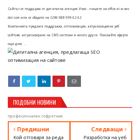
Сайтът се поддържа от дигитална агенция Viseo - пишете на office at w-seo
dot com или се обадете на GSM 088 999 62 62
Компанията предлага поддръжка, оптимизация, актуализацияна уеб
сайтове, актуализиране на CMS системи и много други. Поискайте оферта
още днес ...
ПОДОБНИ НОВИНИ
професионален гофретник
Предишни
Следващи
Кой отговаря за реда
Разработка на уеб