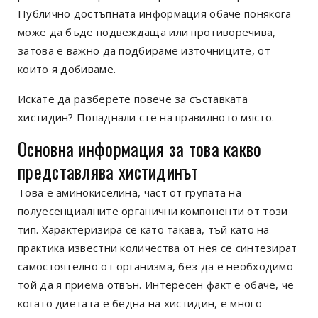
Публично достъпната информация обаче понякога
може да бъде подвеждаща или противоречива,
затова е важно да подбираме източниците, от
които я добиваме.
Искате да разберете повече за съставката
хистидин? Попаднали сте на правилното място.
Основна информация за това какво
представлява хистидинът
Това е аминокиселина, част от групата на
полуесенциалните органични компоненти от този
тип. Характеризира се като такава, тъй като на
практика известни количества от нея се синтезират
самостоятелно от организма, без да е необходимо
той да я приема отвън. Интересен факт е обаче, че
когато диетата е бедна на хистидин, е много