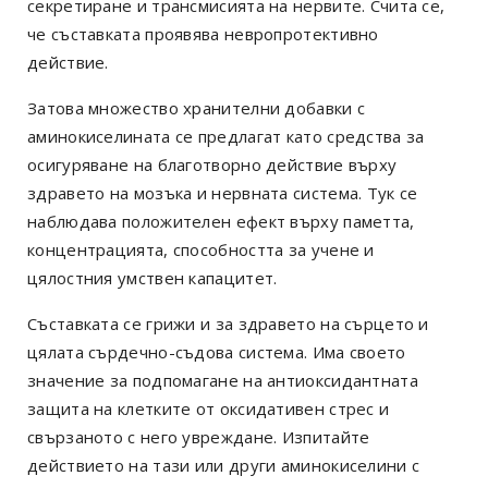
секретиране и трансмисията на нервите. Счита се,
че съставката проявява невропротективно
действие.
Затова множество хранителни добавки с
аминокиселината се предлагат като средства за
осигуряване на благотворно действие върху
здравето на мозъка и нервната система. Тук се
наблюдава положителен ефект върху паметта,
концентрацията, способността за учене и
цялостния умствен капацитет.
Съставката се грижи и за здравето на сърцето и
цялата сърдечно-съдова система. Има своето
значение за подпомагане на антиоксидантната
защита на клетките от оксидативен стрес и
свързаното с него увреждане. Изпитайте
действието на тази или други аминокиселини с