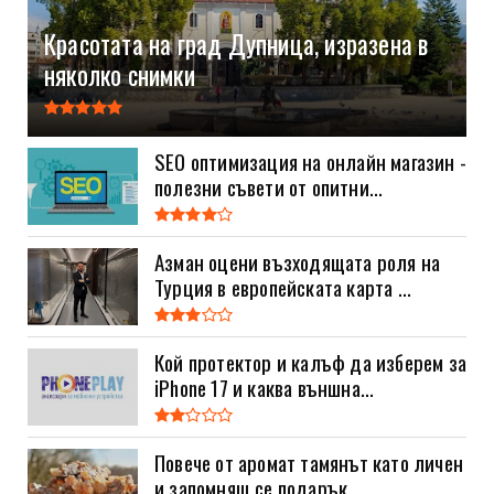
Красотата на град Дупница, изразена в
няколко снимки
SEO оптимизация на онлайн магазин -
полезни съвети от опитни...
Азман оцени възходящата роля на
Турция в европейската карта ...
Кой протектор и калъф да изберем за
iPhone 17 и каква външна...
Повече от аромат тамянът като личен
и запомнящ се подарък