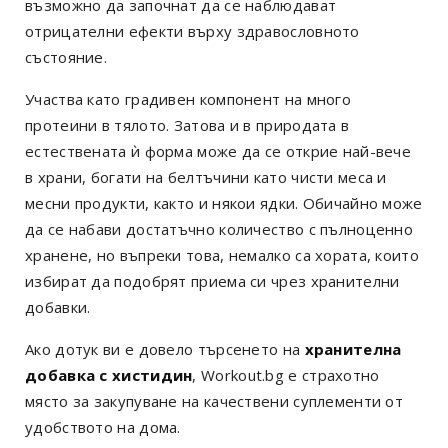
възможно да започнат да се наблюдават
отрицателни ефекти върху здравословното
състояние.
Участва като градивен компонент на много
протеини в тялото. Затова и в природата в
естествената ѝ форма може да се открие най-вече
в храни, богати на белтъчини като чисти меса и
месни продукти, както и някои ядки. Обичайно може
да се набави достатъчно количество с пълноценно
хранене, но въпреки това, немалко са хората, които
избират да подобрят приема си чрез хранителни
добавки.
Ако дотук ви е довело търсенето на
хранителна
добавка с хистидин
, Workout.bg е страхотно
място за закупуване на качествени суплементи от
удобството на дома.