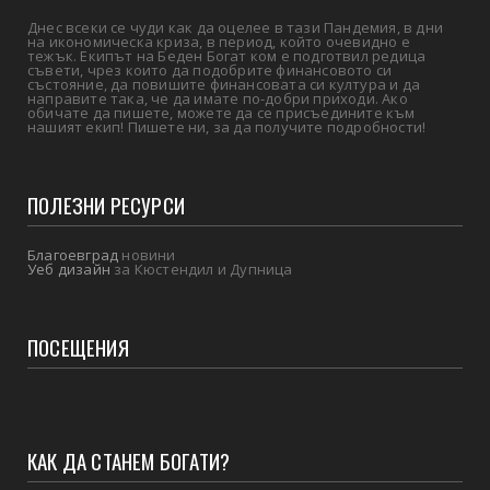
Днес всеки се чуди как да оцелее в тази Пандемия, в дни
на икономическа криза, в период, който очевидно е
тежък. Екипът на Беден Богат ком е подготвил редица
съвети, чрез които да подобрите финансовото си
състояние, да повишите финансовата си култура и да
направите така, че да имате по-добри приходи. Ако
обичате да пишете, можете да се присъедините към
нашият екип! Пишете ни, за да получите подробности!
ПОЛЕЗНИ РЕСУРСИ
Благоевград
новини
Уеб дизайн
за Кюстендил и Дупница
ПОСЕЩЕНИЯ
КАК ДА СТАНЕМ БОГАТИ?