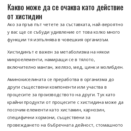
Какво може да се очаква като действие
от хистидин
Ако за пръв път четете за съставката, най-вероятно
у вас ще се събуди удивление от това колко много
функции тя изпълнява в човешкия организъм.
Хистидинът е важен за метаболизма на някои
микроелементи, намиращи се в тялото,
включително манган, желязо, мед, цинк и молибден.
Аминокиселината се преработва в организма до
други съществени компоненти или участва в
процесите за производството на други. Тук като
крайни продукти от процесите с хистидина може да
посочим елементи като хистамин, карнозин,
специфични хормони, съществени за
провеждането на бъбречната дейност, стомашното